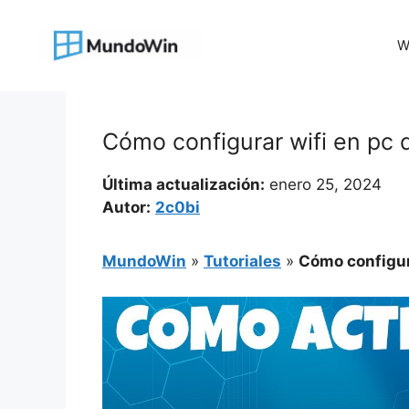
Saltar
al
W
contenido
Cómo configurar wifi en pc d
Última actualización:
enero 25, 2024
Autor:
2c0bi
MundoWin
»
Tutoriales
»
Cómo configura